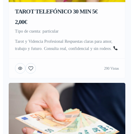
TAROT TELEFÓNICO 30 MIN 5€
2,00€
tipo de cuenta: particular
Tarot y Videncia Profesional Respuestas claras para amor,
trabajo y futuro. Consulta real, confidencial y sin rodeos.
Llama ahora: 951 207 011
Pagos: Visa o Bizum Precios
económicos: 10 min · 2 € 30 min · 5 € 60 min · 10 € Tarot
290 Vistas
barato y certero · Videntes económicos Médium · Astrología
[…]