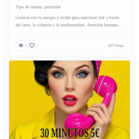
tipo de cuenta: particular
Conecta con tu energía y recibe guía espiritual real a través
del tarot, la videncia y la mediumnidad. Atención humana,
respetuosa y sincera. Cada consulta es única y confidencial.
Llama ahora desde el botón flotante de nuestra web y habla
295 Vistas
gratis desde cualquier país, sin costos para ti ni para tu
compañía telefónica. 919602069
https://www.tarotvidenciamedium.es