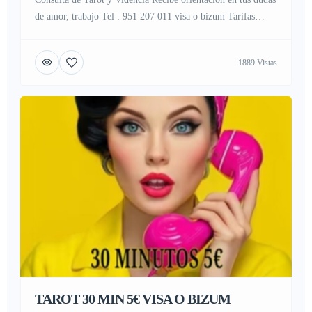
de amor, trabajo Tel : 951 207 011 visa o bizum Tarifas
cerradas 10 min 2 euros 30 min 5 euros 60 min 10 euros
servicios tarot y videntes económico/ videncia/ videncia
1889 Vistas
económico/ tarot barato/ tarot certero/ videntes
económicos/tarot/videntes/tarot
particulares/Médium/Astrología/tarotistas/ tarot pago
seguro/tarot real/ tarot […]
TAROT 30 MIN 5€ VISA O BIZUM