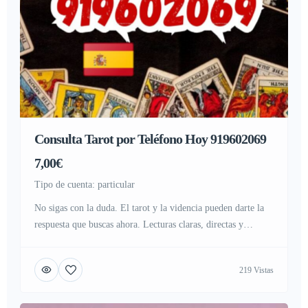
Consulta Tarot por Teléfono Hoy 919602069
7,00€
tipo de cuenta: particular
No sigas con la duda. El tarot y la videncia pueden darte la
respuesta que buscas ahora. Lecturas claras, directas y
confidenciales. Amor, decisiones, futuro y caminos
bloqueados. Llama de inmediato tocando el botón flotante de
219 Vistas
la página web. Llamada gratuita desde cualquier parte del
mundo, sin cargos ni costos telefónicos.