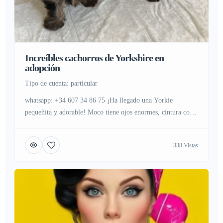
Increíbles cachorros de Yorkshire en
adopción
tipo de cuenta: particular
whatsapp: +34 607 34 86 75 ¡Ha llegado una Yorkie
pequeñita y adorable! Moco tiene ojos enormes, cintura corta
y un cuerpo perfecto como el de una taza de té. Al verla, no
puedes evitar decir que es perfecta. Todos los que vean a
338 Vistas
Moco se enamorarán de su dulce apariencia. Si te interesa
nuestra […]