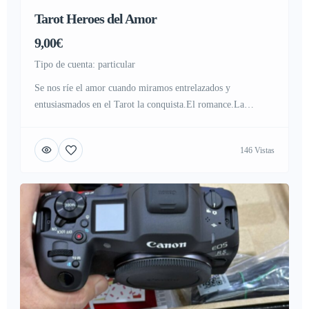
Tarot Heroes del Amor
9,00€
tipo de cuenta: particular
Se nos ríe el amor cuando miramos entrelazados y
entusiasmados en el Tarot la conquista.El romance.La
chispa.Esas ganas locas de dar un paso más y avanzar firme
en el amor.Cómo si fueramos a casarnos.Intuimos momentos
146 Vistas
y los visualizamos en la carta de los enamorados y el sol
hasta entusiasmarnos y creer aún más en el […]