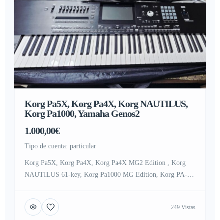
Korg Pa5X, Korg Pa4X, Korg NAUTILUS,
Korg Pa1000, Yamaha Genos2
1.000,00€
tipo de cuenta: particular
Korg Pa5X, Korg Pa4X, Korg Pa4X MG2 Edition , Korg
NAUTILUS 61-key, Korg Pa1000 MG Edition, Korg PA-
1000, Korg Kronos2 , Yamaha Genos2 76-key, Yamaha
Genos 76-Key , Yamaha Tyros5 76-Key, Yamaha MODX8+
249 Vistas
Plus , Yamaha PSR-SX920 , Yamaha PSR-A5000 , Yamaha