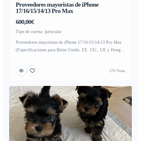
Proveedores mayoristas de iPhone
17/16/15/14/13 Pro Max
600,00€
tipo de cuenta: particular
Proveedores mayoristas de iPhone 17/16/15/14/13 Pro Max
(Especificaciones para Reino Unido, EE. UU., UE y Hong
Kong) (VENTA AL POR MAYOR Y AL DETALLE) 12
meses de garantía del vendedor Nuevo, regalo perfecto
270 Vistas
¡COMPRE CON CONFIANZA, SATISFACCIÓN 100%
GARANTIZADA! ¿Qué incluye la caja? 1 x Dispositivo
iPhone 1 x Cable de carga USB-C 1 x […]