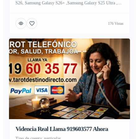
S26, Samsung Galaxy S26+ ,Samsung Galaxy S25 Ultra ,
Samsung Galaxy S25, Samsung Galaxy S25+ , Samsung
Galaxy S24 Ultra, Samsung Galaxy S24+, Samsung Galaxy
176 Vistas
S24 , Samsung Galaxy Z Fold7, Samsung Galaxy Z Flip7 ,
Samsung Galaxy Z Fold6, Samsung Galaxy Z Flip6 , Apple
iPhone 17 […]
Videncia Real Llama 919603577 Ahora
tipo de cuenta: particular