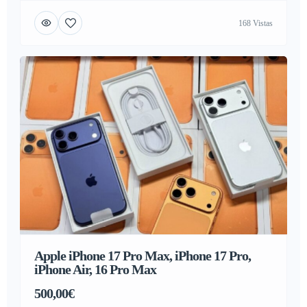
DDJ-1000, Pioneer DDJ-1000SRT, Pioneer DJ DDJ-REV7,
168 Vistas
AlphaTheta CDJ-3000X , Pioneer CDJ-3000, Pioneer DJ
DJM-A9, AlphaTheta Euphonia , Pioneer CDJ-2000NXS2,
Pioneer DJM-900NXS2, Pioneer DJ DJM-V10-LF , Pioneer
DJ DJM-S11, Pioneer CDJ-TOUR1 , Pioneer DJM-TOUR1
, Denon DJ Prime […]
Apple iPhone 17 Pro Max, iPhone 17 Pro,
iPhone Air, 16 Pro Max
500,00€