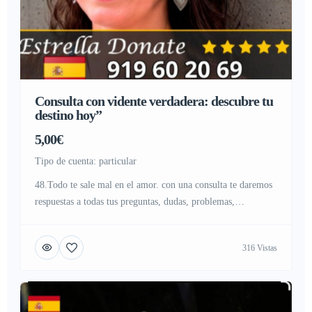
Consulta con vidente verdadera: descubre tu
destino hoy”
5,00€
tipo de cuenta: particular
48.Todo te sale mal en el amor. con una consulta te daremos
respuestas a todas tus preguntas, dudas, problemas,
inquietudes y miedos, te diremos con el tarot como hacer
para que encuentres la felicidad que tanto te mereces, con un
316 Vistas
llamado al tarot barato puedo ayudarte y darte la solución al :
919602069 VISITA NUESTRA […]