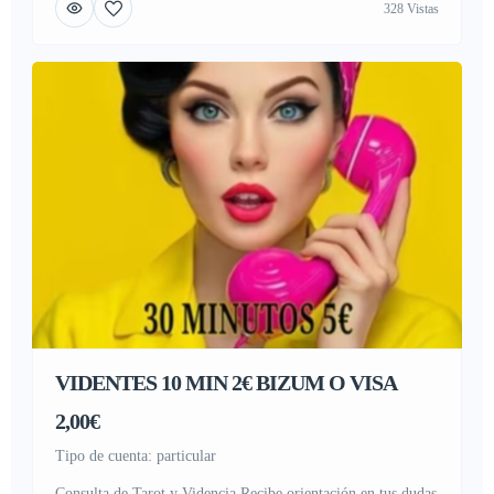
328 Vistas
particulares/Médium/Astrología/tarotistas/ tarot pago
seguro/tarot real/ tarot gratis/ Videntes gratis/ tarotistas y
videntes / Comunidad de Madrid, Principado de Asturias,
[…]
VIDENTES 10 MIN 2€ BIZUM O VISA
2,00€
tipo de cuenta: particular
Consulta de Tarot y Videncia Recibe orientación en tus dudas