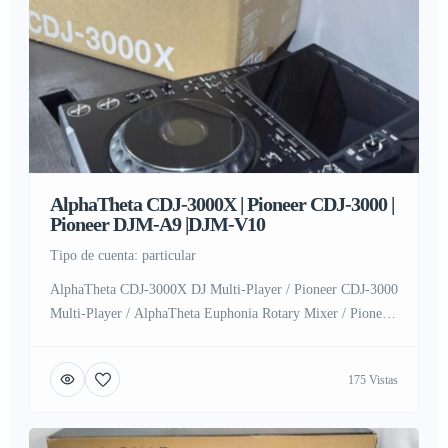
AlphaTheta CDJ-3000X | Pioneer CDJ-3000 |
Pioneer DJM-A9 |DJM-V10
tipo de cuenta: particular
AlphaTheta CDJ-3000X DJ Multi-Player / Pioneer CDJ-3000
Multi-Player / AlphaTheta Euphonia Rotary Mixer / Pioneer
DJM-A9 DJ Mixer / Pioneer DJ DJM-V10-LF Mixer /
Pioneer DJM-S11 / Pioneer CDJ-2000NXS2 / Pioneer DJM-
175 Vistas
900NXS2 / Pioneer CDJ-Tour1 / Pioneer DJM-TOUR1 /
AlphaTheta XDJ-AZ DJ System / AlphaTheta OMNIS-DUO
DJ System / Pioneer XDJ-XZ DJ System / Pioneer […]