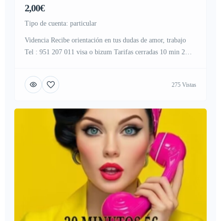
2,00€
tipo de cuenta: particular
Videncia Recibe orientación en tus dudas de amor, trabajo
Tel : 951 207 011 visa o bizum Tarifas cerradas 10 min 2
euros 30 min 5 euros 60 min 10 euros servicios tarot y
videntes económico/ videncia/ videncia económico/ tarot
275 Vistas
barato/ tarot certero/ videntes económicos/tarot/videntes/tarot
particulares/Médium/Astrología/tarotistas/ tarot pago
seguro/tarot real/ tarot gratis/ Videntes gratis/ tarotistas […]