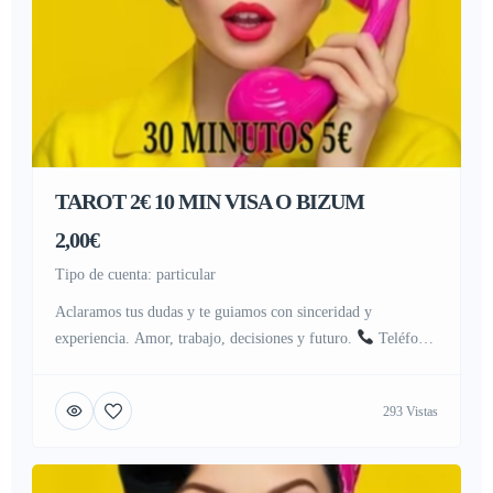
TAROT 2€ 10 MIN VISA O BIZUM
2,00€
tipo de cuenta: particular
Aclaramos tus dudas y te guiamos con sinceridad y
experiencia. Amor, trabajo, decisiones y futuro.
Teléfono:
951 207 011
Pago seguro: Visa o Bizum Tarifas claras y
económicas: 10 minutos · 2 € 30 minutos · 5 € 60 minutos ·
293 Vistas
10 € Tarot certero · Videntes profesionales Médium ·
Astrología · Consulta […]