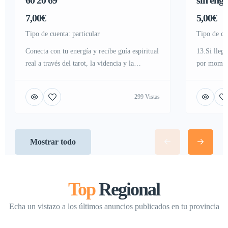
7,00€
5,00€
tipo de cuenta: particular
tipo de cu
Conecta con tu energía y recibe guía espiritual
13.Si llega
real a través del tarot, la videncia y la
por moment
mediumnidad. Atención humana, respetuosa y
una solució
sincera. Cada consulta es única y confidencial.
en la econ
299 Vistas
Llama ahora desde el botón flotante de nuestra
que necesit
web y habla gratis desde cualquier país, sin
ahora mis
costos para ti ni para tu compañía telefónica.
www.tarot
919602069
Mostrar todo
https://www.tarotvidenciamedium.es
Top
Regional
Echa un vistazo a los últimos anuncios publicados en tu provincia