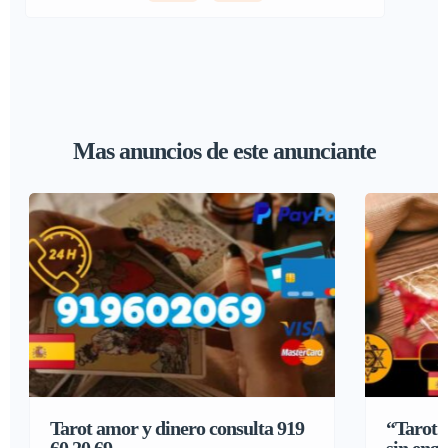
Mas anuncios de este anunciante
Tarot amor y dinero consulta 919
“Tarot c
60 20 69
sin eng