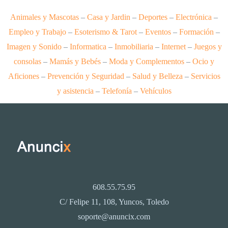
Animales y Mascotas
–
Casa y Jardin
–
Deportes
–
Electrónica
–
Empleo y Trabajo
–
Esoterismo & Tarot
–
Eventos
–
Formación
–
Imagen y Sonido
–
Informatica
–
Inmobiliaria
–
Internet
–
Juegos y
consolas
–
Mamás y Bebés
–
Moda y Complementos
–
Ocio y
Aficiones
–
Prevención y Seguridad
–
Salud y Belleza
–
Servicios
y asistencia
–
Telefonía
–
Vehículos
608.55.75.95
C/ Felipe 11, 108, Yuncos, Toledo
soporte@anuncix.com