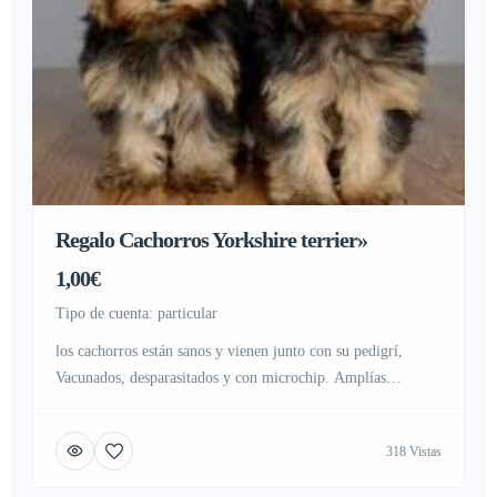
Regalo Cachorros Yorkshire terrier»
1,00€
tipo de cuenta: particular
los cachorros están sanos y vienen junto con su pedigrí,
Vacunados, desparasitados y con microchip. Amplías
garantías sanitarias. son machos y hembras.Contacta atra vez
de mi correo para fotos y mas informacion..Contacta con su
318 Vistas
whatapps 623727736 para mas.