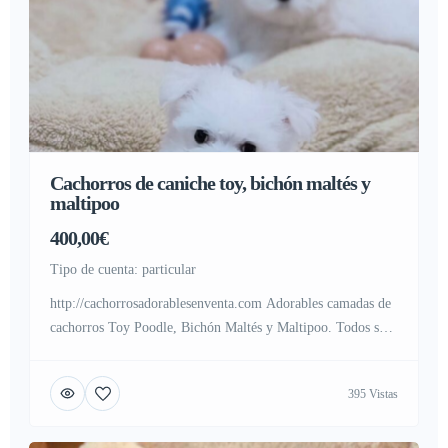
Cachorros de caniche toy, bichón maltés y
maltipoo
400,00€
tipo de cuenta: particular
http://cachorrosadorablesenventa.com Adorables camadas de
cachorros Toy Poodle, Bichón Maltés y Maltipoo. Todos se
entregan vacunados y con microchip. Contáctanos para más
información. WHATSAPP{+54 91130358462}
395 Vistas
cachorrosenventa001@gmail.com