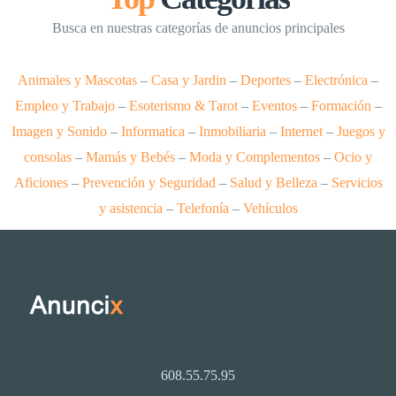
Busca en nuestras categorías de anuncios principales
Animales y Mascotas
–
Casa y Jardin
–
Deportes
–
Electrónica
–
Empleo y Trabajo
–
Esoterismo & Tarot
–
Eventos
–
Formación
–
Imagen y Sonido
–
Informatica
–
Inmobiliaria
–
Internet
–
Juegos y
consolas
–
Mamás y Bebés
–
Moda y Complementos
–
Ocio y
Aficiones
–
Prevención y Seguridad
–
Salud y Belleza
–
Servicios
y asistencia
–
Telefonía
–
Vehículos
608.55.75.95