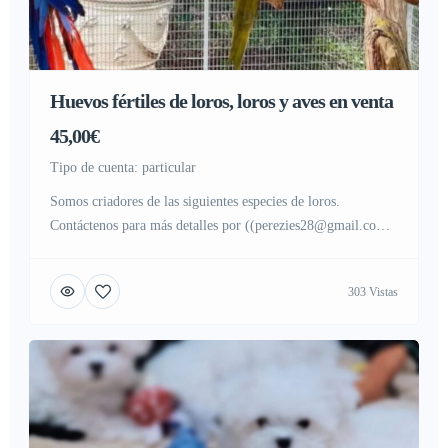
Huevos fértiles de loros, loros y aves en venta
45,00€
tipo de cuenta: particular
Somos criadores de las siguientes especies de loros.
Contáctenos para más detalles por ((perezies28@gmail.com))
Envía un correo electrónico con tu WhatsApp para obtener
más detalles… perezies28@gmail.com Guacamayo azul y
303 Vistas
oro Guacamayo escarlata Guacamayo jacinto Cacatúa
paraguas Cacatúa mulocana Cacatúa palmera negra Cacatúa
de Major Mitchell Amazona cabeciamarilla Amazona
cariazul Grises grises africanos del Congo Tinne […]