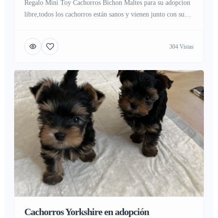
Regalo Mini Toy Cachorros Bichon Maltes para su adopcion
libre,todos los cachorros están sanos y vienen junto con su
pedigrí, Vacunados, desparasitados y con microchip. Amplías
garantías sanitarias. son machos y hembras.Contacta atra vez
304 Vistas
de mi correo para fotos y mas informacion..Contacta con su
whatsapp para mas
Cachorros Yorkshire en adopción