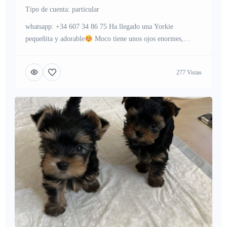
tipo de cuenta: particular
whatsapp: +34 607 34 86 75 Ha llegado una Yorkie
pequeñita y adorable
Moco tiene unos ojos enormes,
cintura corta y un cuerpo perfecto como el de una taza de té.
Al verla, no puedes evitar decir que es perfecta
Todos
277 Vistas
los que vean a Moco se enamorarán de su dulce apariencia.
Si te interesa […]