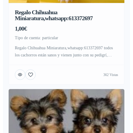
Regalo Chihuahua
Miniaratura,whatsapp:613372697
1,00€
tipo de cuenta: particular
Regalo Chihuahua Miniaratura,whatsapp:613372697 todos
los cachorros están sanos y vienen junto con su pedigrí,
Vacunados, desparasitados y con microchip. Amplías
garantías sanitarias. son machos y hembras.Contacta con su
362 Vistas
whatsapp:613372697 para mas.