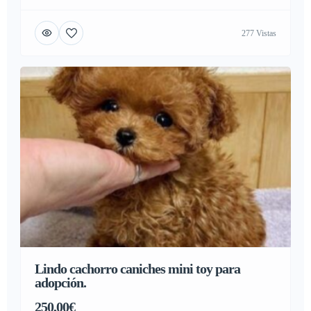
cachorros están sanos y vienen junto con su pedigrí,
Vacunados, desparasitados y con microchip. Amplías
277 Vistas
garantías sanitarias. son machos y hembras.Contacta atra vez
de mi correo para fotos y mas informacion..Contacta con su
whatsapp:613372697 para mas.
Lindo cachorro caniches mini toy para
adopción.
250,00€