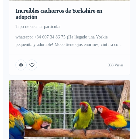
Increíbles cachorros de Yorkshire en
adopción
tipo de cuenta: particular
whatsapp: +34 607 34 86 75 ¡Ha llegado una Yorkie
pequeñita y adorable! Moco tiene ojos enormes, cintura corta
y un cuerpo perfecto como el de una taza de té. Al verla, no
puedes evitar decir que es perfecta. Todos los que vean a
338 Vistas
Moco se enamorarán de su dulce apariencia. Si te interesa
nuestra […]