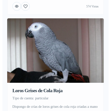
entregan a partir de dos meses desparasitados vacunados y
574 Vistas
pedigree (loe) padre 1,200 kg, madre 1.600 kg, contacto para
mas informacion, Contactar con usario: whatsapp:
613372697 y fotos.whatsapp: 613372697
Loros Grises de Cola Roja
tipo de cuenta: particular
Dispongo de crías de loros grises de cola roja criadas a mano