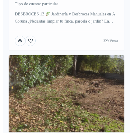
tipo de cuenta: particular
DESBROCES 13
Jardinería y Desbroces Manuales en A
Coruña ¿Necesitas limpiar tu finca, parcela o jardín? En
Desbroces 13 te ofrecemos un servicio profesional, rápido y
económico en toda el área de A Coruña.
Desbroces
329 Vistas
manuales y mecánicos
Limpieza de parcelas y solares
Poda de árboles y setos
Mantenimiento de […]