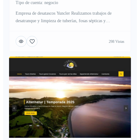
tipo de cuenta: negocio
Empresa de desatascos Yuncler Realizamos trabajos de
desatranque y limpieza de tuberías, fosas sépticas y
alcantarillas Que es un desatasco y como evitarlo En la
actualidad gran cantidad de personas sufren atascos o
298 Vistas
atrancos en sus hogares, industria o negocio, Nadie esta ajeno
a este problema ya que se sufre por problemas en
alcantarillas, tuberías […]