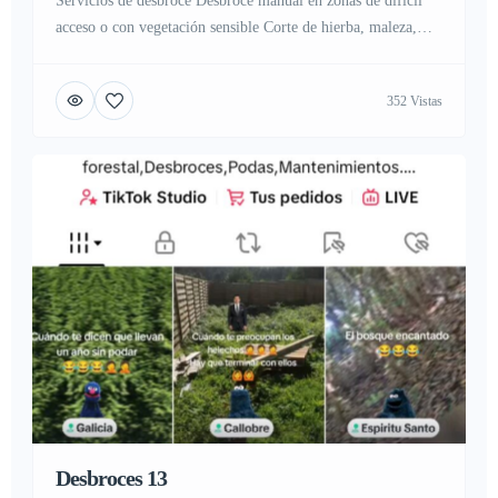
Servicios de desbroce Desbroce manual en zonas de difícil
acceso o con vegetación sensible Corte de hierba, maleza,
zarzas y matorrales Eliminación de vegetación en caminos,
muros y cunetas Limpieza de parcelas urbanas o rústicas
352 Vistas
Trabajos de prevención de incendios forestales Contamos con
herramientas manuales (guadañas, hoces, tijeras de podar) y
maquinaria específica (desbrozadoras, cortacéspedes, […]
Desbroces 13