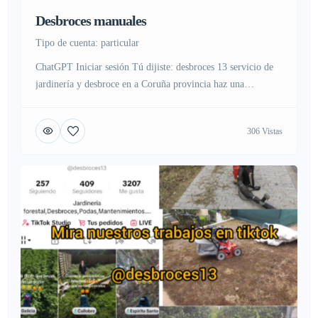
Desbroces manuales
tipo de cuenta: particular
ChatGPT Iniciar sesión Tú dijiste: desbroces 13 servicio de
jardinería y desbroce en a Coruña provincia haz una
descripción con las palabras seo de los anuncios de este
servicio en a Coruña ChatGPT Plus Claro, aquí tienes una
306 Vistas
descripción optimizada para SEO del servicio de jardinería y
desbroce «Desbroces 13» en la provincia de A […]