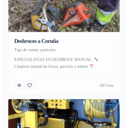
Desbroces a Coruña
tipo de cuenta: particular
ESPECIALISTAS EN DESBROCE MANUAL:
Limpieza manual de fincas, parcelas y solares
Eliminación de zarzas, matorral y vegetación densa
Recogida y apilado de restos vegetales
Preparación de
280 Vistas
terrenos para invierno o temporada de incendios
Trabajo
detallado, sin daños al terreno ni a estructuras
Zona de
trabajo: A Coruña ciudad, Oleiros, […]