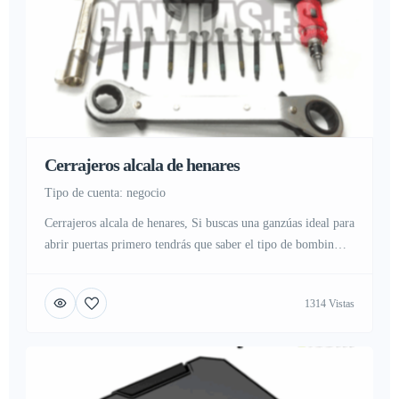
Cerrajeros alcala de henares
tipo de cuenta: negocio
Cerrajeros alcala de henares, Si buscas una ganzúas ideal para
abrir puertas primero tendrás que saber el tipo de bombin
que tiene tu puerta, marca y modelo para poder elegir tu
ganzúa ideal, no existe una llave mágica simplemente la
1314 Vistas
pericia y la habilidad de utilizar tu ganzúa para ir pin a pin
del bombin […]