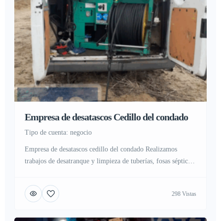
Empresa de desatascos Cedillo del condado
tipo de cuenta: negocio
Empresa de desatascos cedillo del condado Realizamos
trabajos de desatranque y limpieza de tuberías, fosas sépticas
y alcantarillas Que es un desatasco y como evitarlo En la
actualidad gran cantidad de personas sufren atascos o
298 Vistas
atrancos en sus hogares, industria o negocio, Nadie esta ajeno
a este problema ya que se sufre por problemas en […]