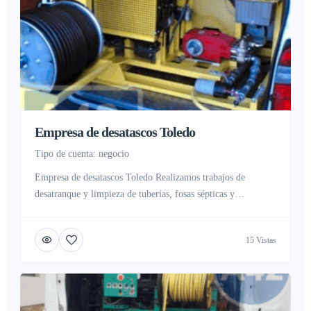
Empresa de desatascos Toledo
tipo de cuenta: negocio
Empresa de desatascos Toledo Realizamos trabajos de
desatranque y limpieza de tuberías, fosas sépticas y
alcantarillas Que es un desatasco y como evitarlo En la
actualidad gran cantidad de personas sufren atascos o
15 Vistas
atrancos en sus hogares, industria o negocio, Nadie esta ajeno
a este problema ya que se sufre por problemas en
alcantarillas, tuberías […]