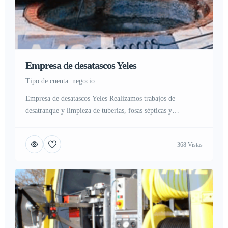
Empresa de desatascos Yeles
tipo de cuenta: negocio
Empresa de desatascos Yeles Realizamos trabajos de
desatranque y limpieza de tuberías, fosas sépticas y
alcantarillas Que es un desatasco y como evitarlo En la
actualidad gran cantidad de personas sufren atascos o
368 Vistas
atrancos en sus hogares, industria o negocio, Nadie esta ajeno
a este problema ya que se sufre por problemas en
alcantarillas, tuberías […]