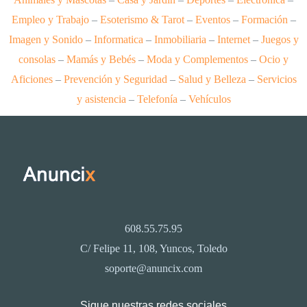
Empleo y Trabajo
–
Esoterismo & Tarot
–
Eventos
–
Formación
–
Imagen y Sonido
–
Informatica
–
Inmobiliaria
–
Internet
–
Juegos y
consolas
–
Mamás y Bebés
–
Moda y Complementos
–
Ocio y
Aficiones
–
Prevención y Seguridad
–
Salud y Belleza
–
Servicios
y asistencia
–
Telefonía
–
Vehículos
608.55.75.95
C/ Felipe 11, 108, Yuncos, Toledo
soporte@anuncix.com
Sigue nuestras redes sociales