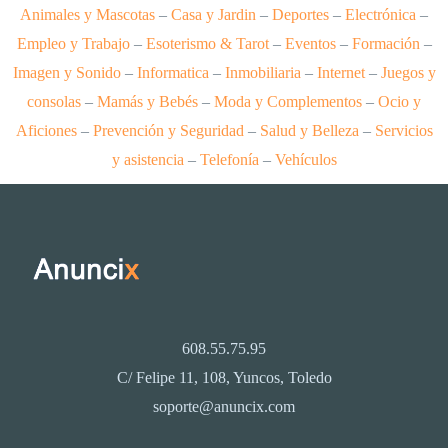
Animales y Mascotas
–
Casa y Jardin
–
Deportes
–
Electrónica
–
Empleo y Trabajo
–
Esoterismo & Tarot
–
Eventos
–
Formación
–
Imagen y Sonido
–
Informatica
–
Inmobiliaria
–
Internet
–
Juegos y
consolas
–
Mamás y Bebés
–
Moda y Complementos
–
Ocio y
Aficiones
–
Prevención y Seguridad
–
Salud y Belleza
–
Servicios
y asistencia
–
Telefonía
–
Vehículos
608.55.75.95
C/ Felipe 11, 108, Yuncos, Toledo
soporte@anuncix.com