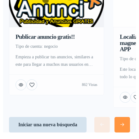
Publicar anuncio gratis!!
Localiz
magneti
tipo de cuenta: negocio
APP
Empieza a publicar tus anuncios, similares a
tipo de c
este para llegar a muchos mas usuarios en
Este locali
internet
todo lo qu
encuentra 
862 Vistas
del día gra
dispone de
parar de h
ahorro el c
Iniciar una nueva búsqueda