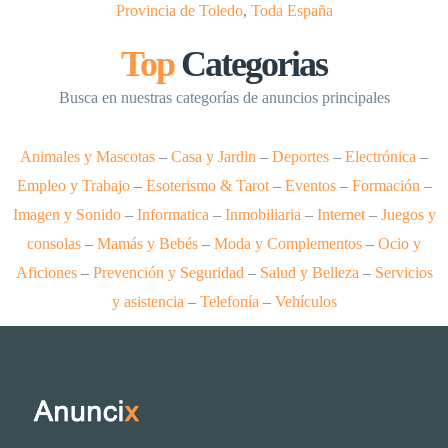
Provincia de Toledo
,
Toda España
Top
Categorias
Busca en nuestras categorías de anuncios principales
Animales y Mascotas
–
Casa y Jardin
–
Deportes
–
Electrónica
–
Empleo y Trabajo
–
Esoterismo & Tarot
–
Eventos
–
Formación
–
Imagen y Sonido
–
Informatica
–
Inmobiliaria
–
Internet
–
Juegos y
consolas
–
Mamás y Bebés
–
Moda y Complementos
–
Ocio y
Aficiones
–
Prevención y Seguridad
–
Salud y Belleza
–
Servicios
y asistencia
–
Telefonía
–
Vehículos