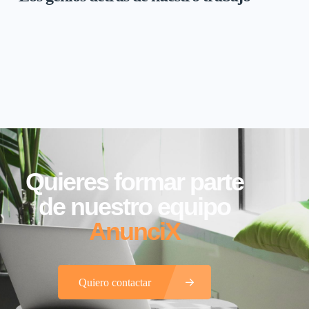
Quieres formar parte
de nuestro equipo
AnunciX
Quiero contactar