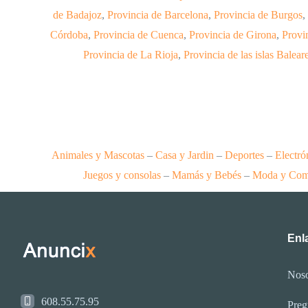
de Badajoz
,
Provincia de Barcelona
,
Provincia de Burgos
,
Córdoba
,
Provincia de Cuenca
,
Provincia de Girona
,
Provi
Provincia de La Rioja
,
Provincia de las islas Balear
Animales y Mascotas
–
Casa y Jardin
–
Deportes
–
Electró
Juegos y consolas
–
Mamás y Bebés
–
Moda y Com
Enla
Noso
608.55.75.95
Preg