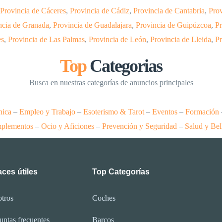
Provincia de Cáceres
,
Provincia de Cádiz
,
Provincia de Cantabria
,
Prov
ncia de Granada
,
Provincia de Guadalajara
,
Provincia de Guipúzcoa
,
Pr
es
,
Provincia de Las Palmas
,
Provincia de León
,
Provincia de Lleida
,
Pr
Top
Categorias
Busca en nuestras categorías de anuncios principales
nica
–
Empleo y Trabajo
–
Esoterismo & Tarot
–
Eventos
–
Formación
plementos
–
Ocio y Aficiones
–
Prevención y Seguridad
–
Salud y Bel
ces útiles
Top Categorías
tros
Coches
untas frecuentes
Barcos