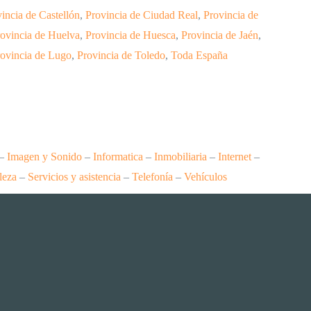
incia de Castellón
,
Provincia de Ciudad Real
,
Provincia de
ovincia de Huelva
,
Provincia de Huesca
,
Provincia de Jaén
,
ovincia de Lugo
,
Provincia de Toledo
,
Toda España
–
Imagen y Sonido
–
Informatica
–
Inmobiliaria
–
Internet
–
leza
–
Servicios y asistencia
–
Telefonía
–
Vehículos