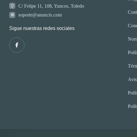
C/ Felipe 11, 108, Yuncos, Toledo
Cont
soporte@anuncix.com
Cond
Sigue nuestras redes sociales
Norm
Polí
Térm
Avis
Polí
Polí