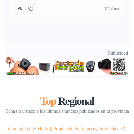
actualidad gran cantidad de personas sufren atascos o
370 Vistas
atrancos en sus hogares, industria o negocio, Nadie esta ajeno
a este problema ya que se sufre por problemas en
alcantarillas, tuberías […]
Publicidad
Top
Regional
Echa un vistazo a los últimos anuncios publicados en tu provincia
Comunidad de Madrid
,
Principado de Asturias
,
Provincia de A