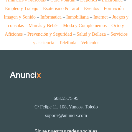
Empleo y Trabajo
–
Esoterismo & Tarot
–
Eventos
–
Formación
–
Imagen y Sonido
–
Informatica
–
Inmobiliaria
–
Internet
–
Juegos y
consolas
–
Mamás y Bebés
–
Moda y Complementos
–
Ocio y
Aficiones
–
Prevención y Seguridad
–
Salud y Belleza
–
Servicios
y asistencia
–
Telefonía
–
Vehículos
608.55.75.95
C/ Felipe 11, 108, Yuncos, Toledo
soporte@anuncix.com
Sigue nuestras redes sociales