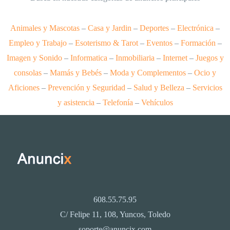
Animales y Mascotas
–
Casa y Jardin
–
Deportes
–
Electrónica
–
Empleo y Trabajo
–
Esoterismo & Tarot
–
Eventos
–
Formación
–
Imagen y Sonido
–
Informatica
–
Inmobiliaria
–
Internet
–
Juegos y
consolas
–
Mamás y Bebés
–
Moda y Complementos
–
Ocio y
Aficiones
–
Prevención y Seguridad
–
Salud y Belleza
–
Servicios
y asistencia
–
Telefonía
–
Vehículos
608.55.75.95
C/ Felipe 11, 108, Yuncos, Toledo
soporte@anuncix.com