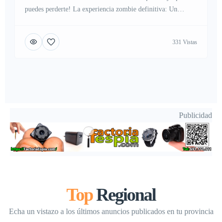
puedes perderte! La experiencia zombie definitiva: Un
cruZero rumbo a Ibiza con dos Survivals sucediéndose en
cadena. Experimenta el brote zombie en pleno barco, y si
331 Vistas
sobrevives, continúa la resistencia en la isla a la noche
siguiente. Salida de Valencia el viernes con noche de juego,
[…]
Publicidad
Top
Regional
Echa un vistazo a los últimos anuncios publicados en tu provincia