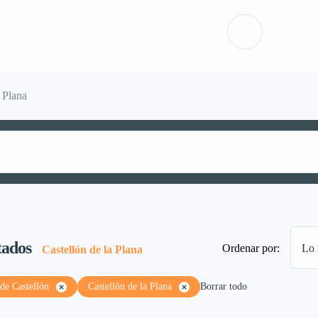
ón
Packs
Iniciar sesió
a Plana
tados
Ordenar por:
Lo 
Castellón de la Plana
de Castellón
Castellón de la Plana
Borrar todo