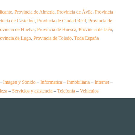
licante
,
Provincia de Almería
,
Provincia de Ávila
,
Provincia
incia de Castellón
,
Provincia de Ciudad Real
,
Provincia de
ovincia de Huelva
,
Provincia de Huesca
,
Provincia de Jaén
,
ovincia de Lugo
,
Provincia de Toledo
,
Toda España
–
Imagen y Sonido
–
Informatica
–
Inmobiliaria
–
Internet
–
leza
–
Servicios y asistencia
–
Telefonía
–
Vehículos