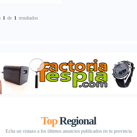
s dobles: 1 Aseos: 1 Salon
bles: Si Puerto Base: RCN
a
1
de
1
resultados
 Combustible: 400L Agua fresca:
as negras: 90L N.de motores: 2
te: Evinrude Modelo: 300HP
d […]
Top
Regional
Echa un vistazo a los últimos anuncios publicados en tu provincia