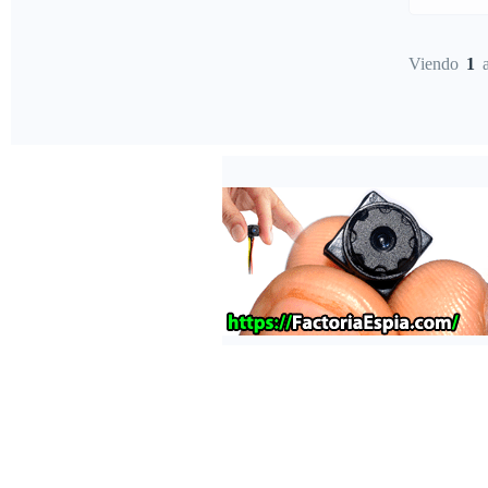
Camarote
converti
Viendo
1
Valencia
100L Agu
Fabrican
Velocida