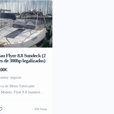
au Flyer 8.8 Sundeck (2
s de 300hp legalizados)
,00€
 cuenta: negocio
rco de Motor Fabricante:
 Modelo: Flyer 8.8 Sundeck
 Española Fabricante: Beneteau
7 Eslora: 7,98 m Manga: 2.97
459 Vistas
: 0.62 m Desplazamiento: 5802