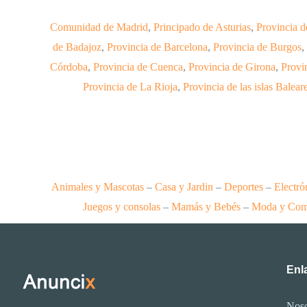
Comunidad de Madrid
,
Principado de Asturias
,
Provincia 
de Badajoz
,
Provincia de Barcelona
,
Provincia de Burgos
,
Córdoba
,
Provincia de Cuenca
,
Provincia de Girona
,
Provi
Provincia de La Rioja
,
Provincia de las islas Balear
Animales y Mascotas
–
Casa y Jardin
–
Deportes
–
Electró
Juegos y consolas
–
Mamás y Bebés
–
Moda y Com
Enla
Noso