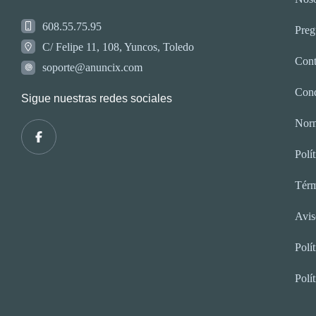
608.55.75.95
Preg
C/ Felipe 11, 108, Yuncos, Toledo
Cont
soporte@anuncix.com
Cond
Sigue nuestras redes sociales
Norm
Polí
Térm
Avis
Polí
Polí