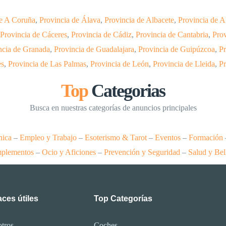
de A Coruña
,
Provincia de Álava
,
Provincia de Albacete
,
Provincia de A
Provincia de Cáceres
,
Provincia de Cádiz
,
Provincia de Cantabria
,
Prov
ncia de Granada
,
Provincia de Guadalajara
,
Provincia de Guipúzcoa
,
Pr
es
,
Provincia de Las Palmas
,
Provincia de León
,
Provincia de Lleida
,
Pr
Top
Categorias
Busca en nuestras categorías de anuncios principales
nica
–
Empleo y Trabajo
–
Esoterismo & Tarot
–
Eventos
–
Formación
plementos
–
Ocio y Aficiones
–
Prevención y Seguridad
–
Salud y Bel
ces útiles
Top Categorías
tros
Coches