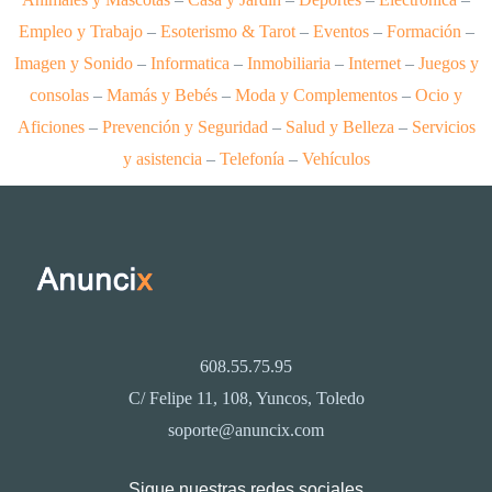
Empleo y Trabajo
–
Esoterismo & Tarot
–
Eventos
–
Formación
–
Imagen y Sonido
–
Informatica
–
Inmobiliaria
–
Internet
–
Juegos y
consolas
–
Mamás y Bebés
–
Moda y Complementos
–
Ocio y
Aficiones
–
Prevención y Seguridad
–
Salud y Belleza
–
Servicios
y asistencia
–
Telefonía
–
Vehículos
608.55.75.95
C/ Felipe 11, 108, Yuncos, Toledo
soporte@anuncix.com
Sigue nuestras redes sociales