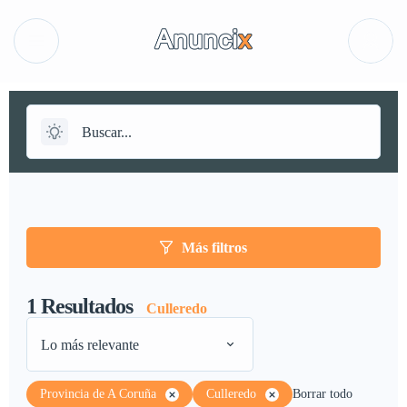
Más filtros
1
Resultados
Culleredo
Lo más relevante
Provincia de A Coruña
Culleredo
Borrar todo