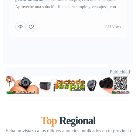
Aproveche una solución financiera simple y ventajosa, con
una tasa atractiva de solo el 2%. Flexible, rápida y adaptada
a sus necesidades, le acompaña hacia la realización de sus
875 Vistas
ambiciones. ¡Contáctenos hoy mismo para saber
más!ayuda.financiera321@gmail.com (Whats App): +1
(854) 550-2658
Publicidad
Top
Regional
Echa un vistazo a los últimos anuncios publicados en tu provincia