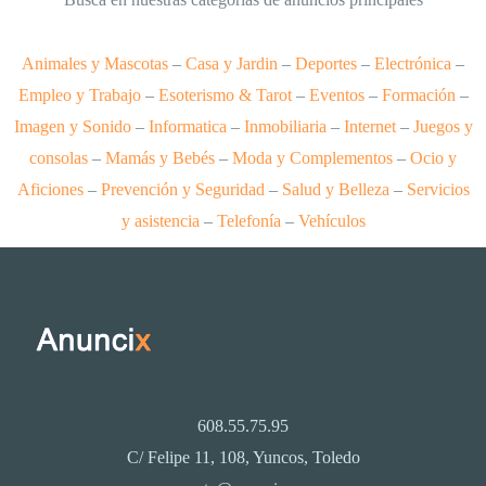
Animales y Mascotas
–
Casa y Jardin
–
Deportes
–
Electrónica
–
Empleo y Trabajo
–
Esoterismo & Tarot
–
Eventos
–
Formación
–
Imagen y Sonido
–
Informatica
–
Inmobiliaria
–
Internet
–
Juegos y
consolas
–
Mamás y Bebés
–
Moda y Complementos
–
Ocio y
Aficiones
–
Prevención y Seguridad
–
Salud y Belleza
–
Servicios
y asistencia
–
Telefonía
–
Vehículos
608.55.75.95
C/ Felipe 11, 108, Yuncos, Toledo