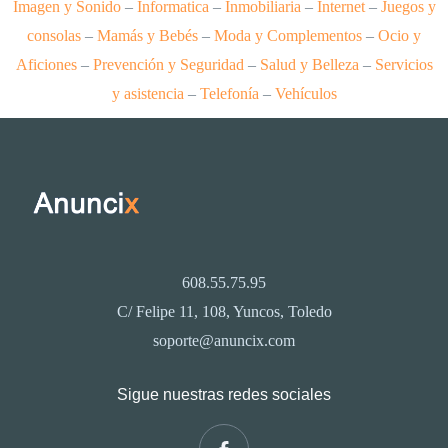
Imagen y Sonido
–
Informatica
–
Inmobiliaria
–
Internet
–
Juegos y
consolas
–
Mamás y Bebés
–
Moda y Complementos
–
Ocio y
Aficiones
–
Prevención y Seguridad
–
Salud y Belleza
–
Servicios
y asistencia
–
Telefonía
–
Vehículos
608.55.75.95
C/ Felipe 11, 108, Yuncos, Toledo
soporte@anuncix.com
Sigue nuestras redes sociales