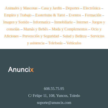
Animales y Mascotas
–
Casa y Jardin
–
Deportes
–
Electrónica
–
Empleo y Trabajo
–
Esoterismo & Tarot
–
Eventos
–
Formación
–
Imagen y Sonido
–
Informatica
–
Inmobiliaria
–
Internet
–
Juegos y
consolas
–
Mamás y Bebés
–
Moda y Complementos
–
Ocio y
Aficiones
–
Prevención y Seguridad
–
Salud y Belleza
–
Servicios
y asistencia
–
Telefonía
–
Vehículos
608.55.75.95
C/ Felipe 11, 108, Yuncos, Toledo
soporte@anuncix.com