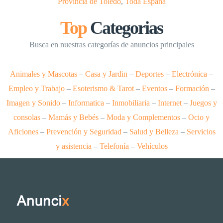
Provincia de Toledo
,
Toda España
Top
Categorias
Busca en nuestras categorías de anuncios principales
Animales y Mascotas
–
Casa y Jardin
–
Deportes
–
Electrónica
–
Empleo y Trabajo
–
Esoterismo & Tarot
–
Eventos
–
Formación
–
Imagen y Sonido
–
Informatica
–
Inmobiliaria
–
Internet
–
Juegos y
consolas
–
Mamás y Bebés
–
Moda y Complementos
–
Ocio y
Aficiones
–
Prevención y Seguridad
–
Salud y Belleza
–
Servicios
y asistencia
–
Telefonía
–
Vehículos