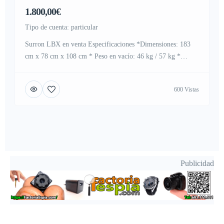
1.800,00€
tipo de cuenta: particular
Surron LBX en venta Especificaciones *Dimensiones: 183
cm x 78 cm x 108 cm * Peso en vacío: 46 kg / 57 kg *
Capacidad de carga: 100 kg *Altura del asiento: 83 cm
*Distancia entre ejes: 125 cm *Distancia al suelo: 27 cm *
600 Vistas
Sistema de alimentación: PMSM + controlador de onda
sinusoidal FOC […]
Publicidad