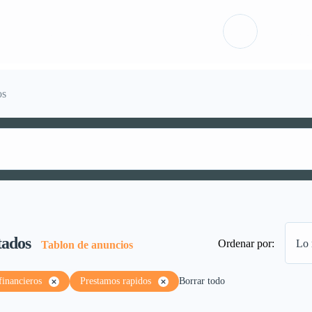
ón
Packs
Iniciar sesió
os
tados
Ordenar por:
Lo 
Tablon de anuncios
financieros
Prestamos rapidos
Borrar todo