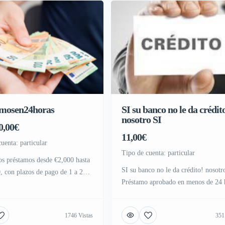
amosen24horas
SI su banco no le da crédit
nosotro SI
0,00€
11,00€
cuenta: particular
tipo de cuenta: particular
s préstamos desde €2,000 hasta
SI su banco no le da crédito! nosotr
, con plazos de pago de 1 a 20
Préstamo aprobado en menos de 24 
te interesa, escríbeme por
a partir de 1.000 con su pensión o
nómina fija, DNI, copia de cartilla
1746 Vistas
351
bancaria o un recibo. Ingresos super