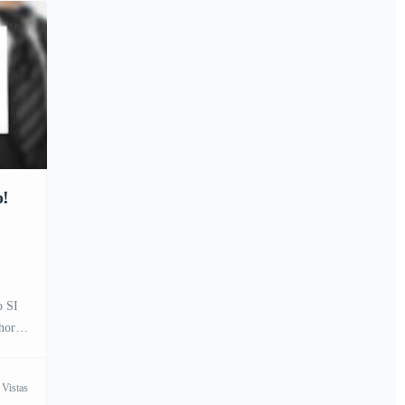
o!
o SI
horas
 Vistas
iores