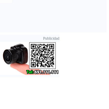
d de
 (
Publicidad