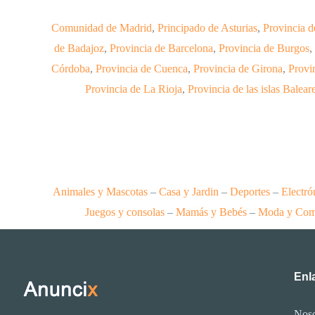
Comunidad de Madrid
,
Principado de Asturias
,
Provincia 
de Badajoz
,
Provincia de Barcelona
,
Provincia de Burgos
,
Córdoba
,
Provincia de Cuenca
,
Provincia de Girona
,
Provi
Provincia de La Rioja
,
Provincia de las islas Balear
Animales y Mascotas
–
Casa y Jardin
–
Deportes
–
Electró
Juegos y consolas
–
Mamás y Bebés
–
Moda y Com
Enla
Noso