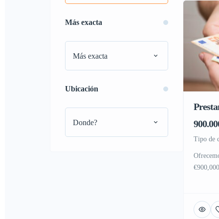
Más exacta
Más exacta
Ubicación
Prest
Donde?
900.00
tipo de 
Ofrecemo
€900,000
años. Si 
privado.