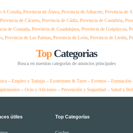
de A Coruña
,
Provincia de Álava
,
Provincia de Albacete
,
Provincia de A
Provincia de Cáceres
,
Provincia de Cádiz
,
Provincia de Cantabria
,
Prov
ncia de Granada
,
Provincia de Guadalajara
,
Provincia de Guipúzcoa
,
Pr
es
,
Provincia de Las Palmas
,
Provincia de León
,
Provincia de Lleida
,
Pr
Top
Categorias
Busca en nuestras categorías de anuncios principales
nica
–
Empleo y Trabajo
–
Esoterismo & Tarot
–
Eventos
–
Formación
plementos
–
Ocio y Aficiones
–
Prevención y Seguridad
–
Salud y Bel
ces útiles
Top Categorías
tros
Coches