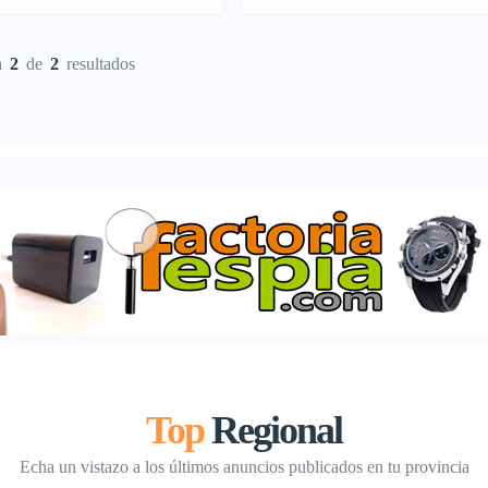
a 3. 000 € mes. Crédito sin necesida
avales ni propiedades. SIN ASNEF .
a
2
de
2
resultados
ofrecemos créditos y […]
Top
Regional
Echa un vistazo a los últimos anuncios publicados en tu provincia