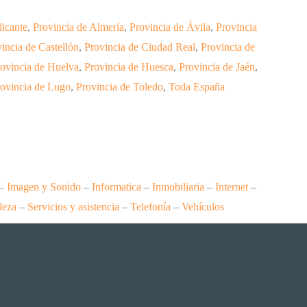
licante
,
Provincia de Almería
,
Provincia de Ávila
,
Provincia
incia de Castellón
,
Provincia de Ciudad Real
,
Provincia de
ovincia de Huelva
,
Provincia de Huesca
,
Provincia de Jaén
,
ovincia de Lugo
,
Provincia de Toledo
,
Toda España
–
Imagen y Sonido
–
Informatica
–
Inmobiliaria
–
Internet
–
leza
–
Servicios y asistencia
–
Telefonía
–
Vehículos