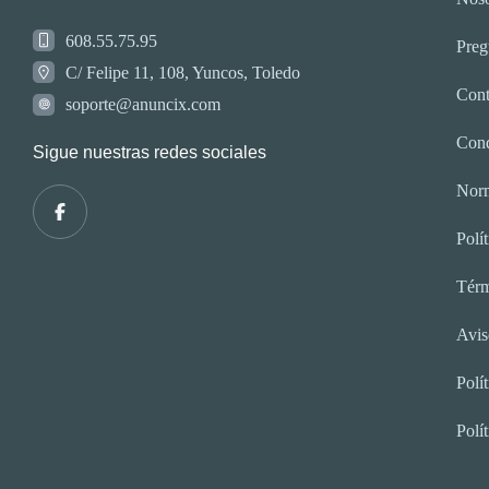
608.55.75.95
Preg
C/ Felipe 11, 108, Yuncos, Toledo
Cont
soporte@anuncix.com
Cond
Sigue nuestras redes sociales
Norm
Polí
Térm
Avis
Polí
Polí