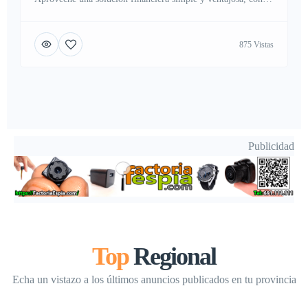
una tasa atractiva de solo el 2%. Flexible, rápida y adaptada
a sus necesidades, le acompaña hacia la realización de sus
875 Vistas
ambiciones. ¡Contáctenos hoy mismo para saber
más!ayuda.financiera321@gmail.com (Whats App): +1
(854) 550-2658
Publicidad
Top
Regional
Echa un vistazo a los últimos anuncios publicados en tu provincia