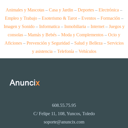
Animales y Mascotas
–
Casa y Jardin
–
Deportes
–
Electrónica
–
Empleo y Trabajo
–
Esoterismo & Tarot
–
Eventos
–
Formación
–
Imagen y Sonido
–
Informatica
–
Inmobiliaria
–
Internet
–
Juegos y
consolas
–
Mamás y Bebés
–
Moda y Complementos
–
Ocio y
Aficiones
–
Prevención y Seguridad
–
Salud y Belleza
–
Servicios
y asistencia
–
Telefonía
–
Vehículos
608.55.75.95
C/ Felipe 11, 108, Yuncos, Toledo
soporte@anuncix.com