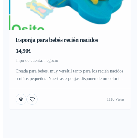
Esponja para bebés recién nacidos
14,90€
tipo de cuenta: negocio
Creada para bebes, muy versátil tanto para los recién nacidos
o niños pequeños. Nuestras esponjas disponen de un colorido
diseño, ideal para estimular a los niños o bebes, llamando su
atención en el momento del baño. Cuenta con varias
1110 Vistas
combinaciones elegidas al asar, con colores estimulantes,
sensación muy suave, y con un diseño exclusivo, ideada […]