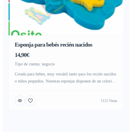
Esponja para bebés recién nacidos
14,90€
tipo de cuenta: negocio
Creada para bebes, muy versátil tanto para los recién nacidos
o niños pequeños. Nuestras esponjas disponen de un colorido
diseño, ideal para estimular a los niños o bebes, llamando su
atención en el momento del baño. Cuenta con varias
1112 Vistas
combinaciones elegidas al asar, con colores estimulantes,
sensación muy suave, y con un diseño exclusivo, ideada […]