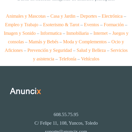
Animales y Mascotas
–
Casa y Jardin
–
Deportes
–
Electrónica
–
Empleo y Trabajo
–
Esoterismo & Tarot
–
Eventos
–
Formación
–
Imagen y Sonido
–
Informatica
–
Inmobiliaria
–
Internet
–
Juegos y
consolas
–
Mamás y Bebés
–
Moda y Complementos
–
Ocio y
Aficiones
–
Prevención y Seguridad
–
Salud y Belleza
–
Servicios
y asistencia
–
Telefonía
–
Vehículos
608.55.75.95
C/ Felipe 11, 108, Yuncos, Toledo
soporte@anuncix.com