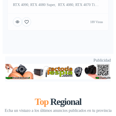
RTX 4090, RTX 4080 Super, RTX 4080, RTX 4070 Ti
Super, RTX 4070 Ti, RTX 4070 Super, RTX 4070 , RTX
4060 Ti , RTX 4060 , RTX 3090 Ti , RTX 3090 , RTX
189 Vistas
3080 Ti , RTX 3080 , . Contáctanos por WHATSAPP
CHAT : +447451285577 […]
Publicidad
Top
Regional
Echa un vistazo a los últimos anuncios publicados en tu provincia