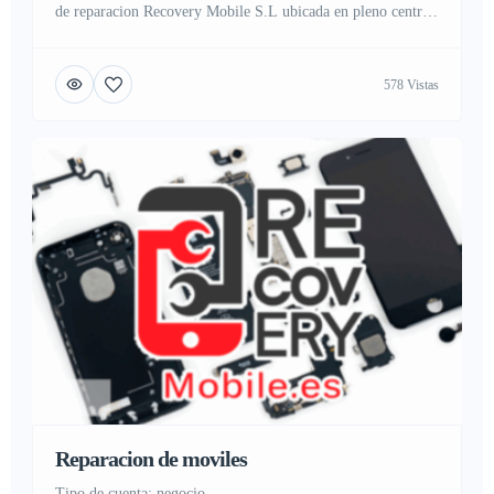
de reparacion Recovery Mobile S.L ubicada en pleno centro
de Madrid, con tienda física y taller de reparación de móviles
y servicio técnico de ordenadores y smartphone, con
578 Vistas
servicios de asistencia directa en cambio y sustitución de
pantallas, carcasa, reparación electrónica de placas, conexión
[…]
Reparacion de moviles
tipo de cuenta: negocio