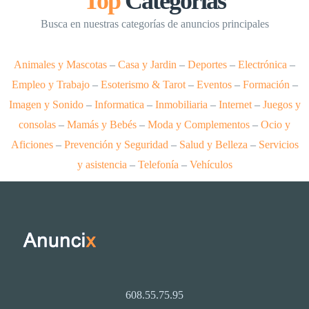
Top
Categorias
Busca en nuestras categorías de anuncios principales
Animales y Mascotas
–
Casa y Jardin
–
Deportes
–
Electrónica
–
Empleo y Trabajo
–
Esoterismo & Tarot
–
Eventos
–
Formación
–
Imagen y Sonido
–
Informatica
–
Inmobiliaria
–
Internet
–
Juegos y
consolas
–
Mamás y Bebés
–
Moda y Complementos
–
Ocio y
Aficiones
–
Prevención y Seguridad
–
Salud y Belleza
–
Servicios
y asistencia
–
Telefonía
–
Vehículos
608.55.75.95