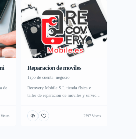
mi
Reparacion de moviles
tipo de cuenta: negocio
a de
Recovery Mobile S.L tienda física y
taller de reparación de móviles y servicio
eno
técnico de ordenadores y smartphone, con
y
servicios de asistencia directa en cambio
 Vistas
2597 Vistas
vicio
y sustitución de pantallas, carcasa,
e, con
reparación electrónica de placas,
mbio
conexión de carga, micrófonos,