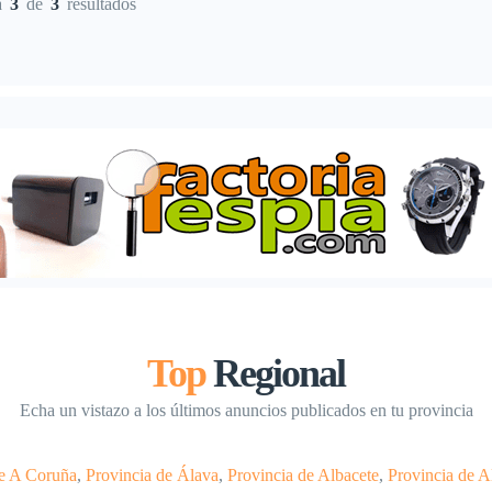
a
3
de
3
resultados
técnico para smartphone, con
y sustitución de pantallas, carcasa,
 de asistencia directa en […]
reparación electrónica de placas,
conexión […]
Top
Regional
Echa un vistazo a los últimos anuncios publicados en tu provincia
de A Coruña
,
Provincia de Álava
,
Provincia de Albacete
,
Provincia de A