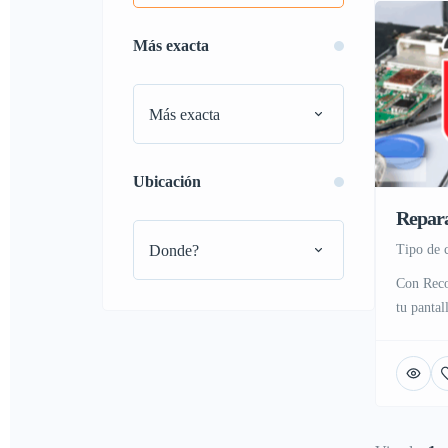
Más exacta
Más exacta
Ubicación
Repara
Donde?
tipo de
Con Reco
tu pantal
cristal t
nuestra t
pleno ce
buses o 
nuestro t