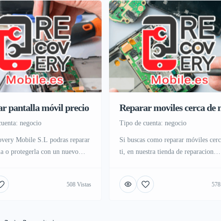
r pantalla móvil precio
Reparar moviles cerca de 
 cuenta: negocio
tipo de cuenta: negocio
very Mobile S.L podras reparar
Si buscas como reparar móviles cerc
la o protegerla con un nuevo
ti, en nuestra tienda de reparacion
emplado o protector de gel, en
Recovery Mobile S.L ubicada en pl
ienda física localizada en Useras,
centro de Madrid, con tienda física 
508 Vistas
578
ntro de Madrid accesible desde
taller de reparación de móviles y ser
metro, ponemos a tu disposición
técnico de ordenadores y smartphon
aller de reparación de moviles y
servicios de asistencia directa en ca