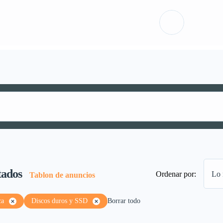
ón
Packs
Iniciar sesió
tados
Ordenar por:
Lo 
Tablon de anuncios
ca
Discos duros y SSD
Borrar todo