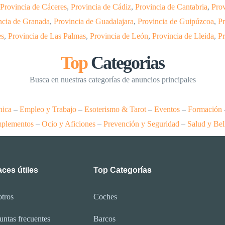
Provincia de Cáceres
,
Provincia de Cádiz
,
Provincia de Cantabria
,
Prov
ncia de Granada
,
Provincia de Guadalajara
,
Provincia de Guipúzcoa
,
Pr
es
,
Provincia de Las Palmas
,
Provincia de León
,
Provincia de Lleida
,
Pr
Top
Categorias
Busca en nuestras categorías de anuncios principales
nica
–
Empleo y Trabajo
–
Esoterismo & Tarot
–
Eventos
–
Formación
plementos
–
Ocio y Aficiones
–
Prevención y Seguridad
–
Salud y Bel
ces útiles
Top Categorías
tros
Coches
untas frecuentes
Barcos