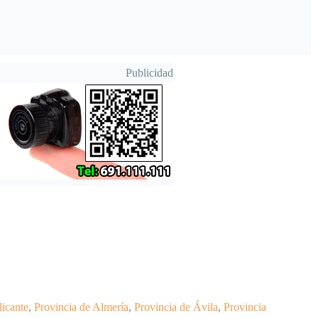
auriculares, iluminación de pantalla, o
fallo en carga de cualquier dispositivo
como smartphone, móvil, tableta, pc o
[…]
Publicidad
licante
,
Provincia de Almería
,
Provincia de Ávila
,
Provincia