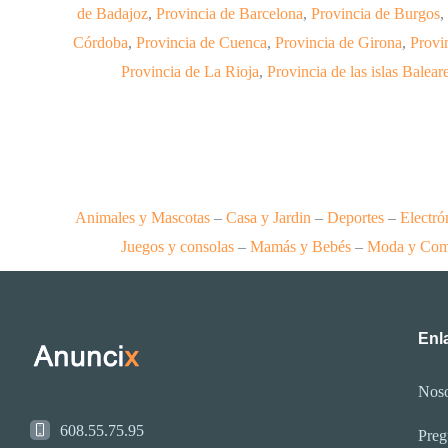
de Badajoz
,
Provincia de Barcelona
,
Provincia de Burgos
,
Córdoba
,
Provincia de Cuenca
,
Provincia de Girona
,
Provi
Provincia de La Rioja
,
Provincia de las islas Balear
Animales y Mascotas
–
Casa y Jardin
–
Deportes
–
Electró
Juegos y consolas
–
Mamás y Bebés
–
Moda y Com
Enla
Noso
608.55.75.95
Preg