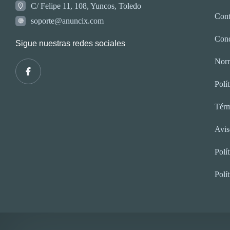
C/ Felipe 11, 108, Yuncos, Toledo
Cont
soporte@anuncix.com
Cond
Sigue nuestras redes sociales
Norm
Polí
Térm
Avis
Polí
Polí