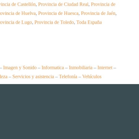
incia de Castellón
,
Provincia de Ciudad Real
,
Provincia de
ovincia de Huelva
,
Provincia de Huesca
,
Provincia de Jaén
,
ovincia de Lugo
,
Provincia de Toledo
,
Toda España
–
Imagen y Sonido
–
Informatica
–
Inmobiliaria
–
Internet
–
leza
–
Servicios y asistencia
–
Telefonía
–
Vehículos