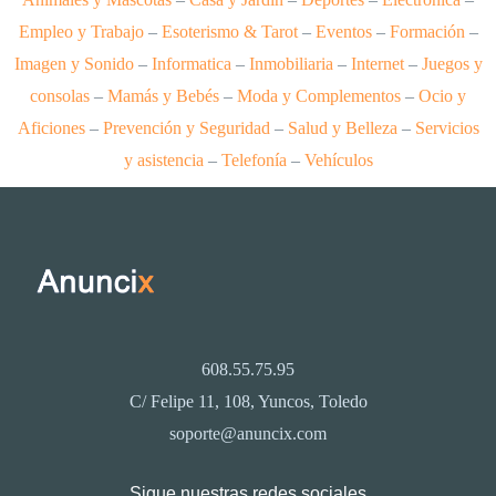
Empleo y Trabajo
–
Esoterismo & Tarot
–
Eventos
–
Formación
–
Imagen y Sonido
–
Informatica
–
Inmobiliaria
–
Internet
–
Juegos y
consolas
–
Mamás y Bebés
–
Moda y Complementos
–
Ocio y
Aficiones
–
Prevención y Seguridad
–
Salud y Belleza
–
Servicios
y asistencia
–
Telefonía
–
Vehículos
608.55.75.95
C/ Felipe 11, 108, Yuncos, Toledo
soporte@anuncix.com
Sigue nuestras redes sociales