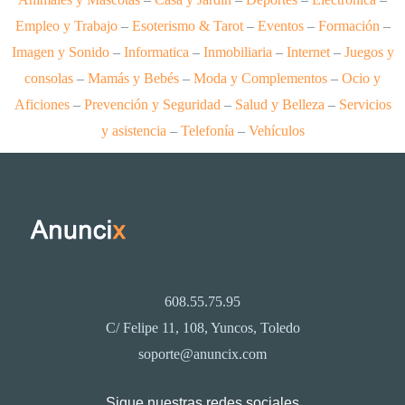
Empleo y Trabajo
–
Esoterismo & Tarot
–
Eventos
–
Formación
–
Imagen y Sonido
–
Informatica
–
Inmobiliaria
–
Internet
–
Juegos y
consolas
–
Mamás y Bebés
–
Moda y Complementos
–
Ocio y
Aficiones
–
Prevención y Seguridad
–
Salud y Belleza
–
Servicios
y asistencia
–
Telefonía
–
Vehículos
608.55.75.95
C/ Felipe 11, 108, Yuncos, Toledo
soporte@anuncix.com
Sigue nuestras redes sociales