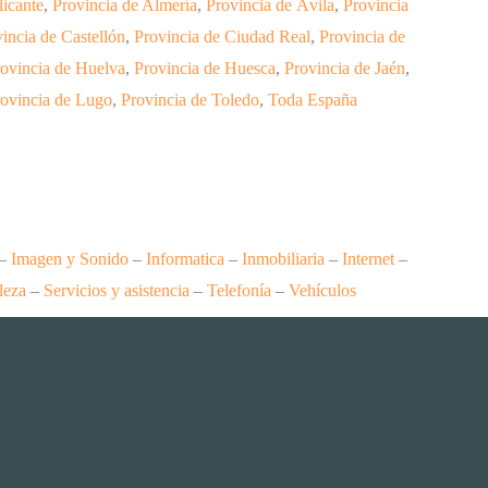
licante
,
Provincia de Almería
,
Provincia de Ávila
,
Provincia
incia de Castellón
,
Provincia de Ciudad Real
,
Provincia de
ovincia de Huelva
,
Provincia de Huesca
,
Provincia de Jaén
,
ovincia de Lugo
,
Provincia de Toledo
,
Toda España
–
Imagen y Sonido
–
Informatica
–
Inmobiliaria
–
Internet
–
leza
–
Servicios y asistencia
–
Telefonía
–
Vehículos