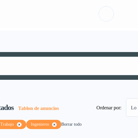
ón
Packs
Iniciar sesió
tados
Ordenar por:
Lo 
Tablon de anuncios
Trabajo
Ingenieros
Borrar todo