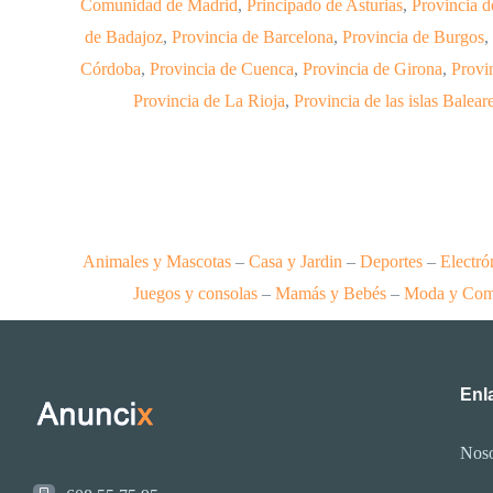
Comunidad de Madrid
,
Principado de Asturias
,
Provincia 
de Badajoz
,
Provincia de Barcelona
,
Provincia de Burgos
,
Córdoba
,
Provincia de Cuenca
,
Provincia de Girona
,
Provi
Provincia de La Rioja
,
Provincia de las islas Balear
Animales y Mascotas
–
Casa y Jardin
–
Deportes
–
Electró
Juegos y consolas
–
Mamás y Bebés
–
Moda y Com
Enla
Noso