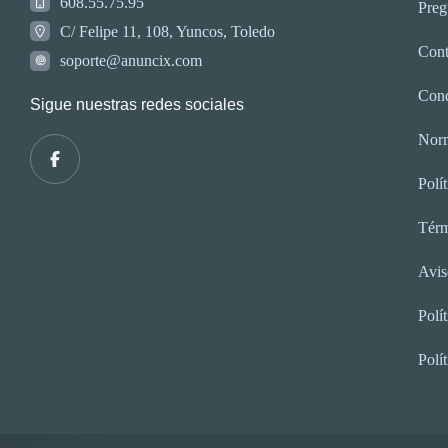
608.55.75.95
Preg
C/ Felipe 11, 108, Yuncos, Toledo
Cont
soporte@anuncix.com
Cond
Sigue nuestras redes sociales
Norm
Polí
Térm
Avis
Polí
Polí