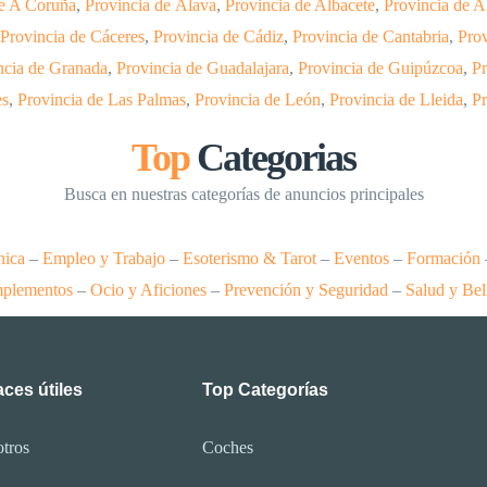
de A Coruña
,
Provincia de Álava
,
Provincia de Albacete
,
Provincia de A
Provincia de Cáceres
,
Provincia de Cádiz
,
Provincia de Cantabria
,
Prov
ncia de Granada
,
Provincia de Guadalajara
,
Provincia de Guipúzcoa
,
Pr
es
,
Provincia de Las Palmas
,
Provincia de León
,
Provincia de Lleida
,
Pr
Top
Categorias
Busca en nuestras categorías de anuncios principales
nica
–
Empleo y Trabajo
–
Esoterismo & Tarot
–
Eventos
–
Formación
plementos
–
Ocio y Aficiones
–
Prevención y Seguridad
–
Salud y Bel
ces útiles
Top Categorías
tros
Coches