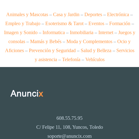
Animales y Mascotas
–
Casa y Jardin
–
Deportes
–
Electrónica
–
Empleo y Trabajo
–
Esoterismo & Tarot
–
Eventos
–
Formación
–
Imagen y Sonido
–
Informatica
–
Inmobiliaria
–
Internet
–
Juegos y
consolas
–
Mamás y Bebés
–
Moda y Complementos
–
Ocio y
Aficiones
–
Prevención y Seguridad
–
Salud y Belleza
–
Servicios
y asistencia
–
Telefonía
–
Vehículos
608.55.75.95
C/ Felipe 11, 108, Yuncos, Toledo
soporte@anuncix.com