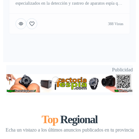
especializados en la detección y rastreo de aparatos espía que
funcionen como gps, tracker o localizador gps, gracias a
estos detectores de gps podras encontrar al intruso buscando
388 Vistas
al rededor de tu vehículo, camion, remolque, coche, o moto
y localizándolo gracias a sus señales de radio frecuencias las
[…]
Publicidad
Top
Regional
Echa un vistazo a los últimos anuncios publicados en tu provincia